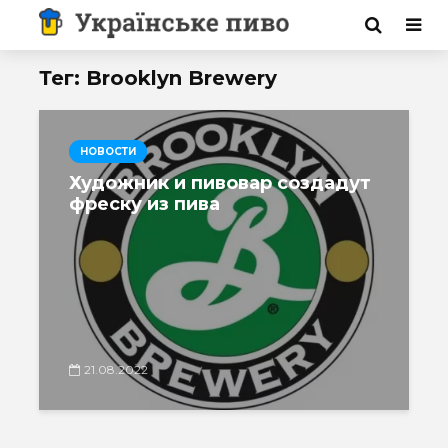
Тег: Brooklyn Brewery
НОВОСТИ
Художник и пивовар создадут
фреску из пива
21.08.2022