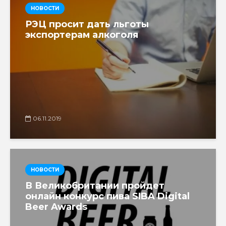
НОВОСТИ
РЭЦ просит дать льготы
экспортерам алкоголя
06.11.2019
НОВОСТИ
В Великобритании пройдет
онлайн конкурс пива SIBA Digital
Beer Awards