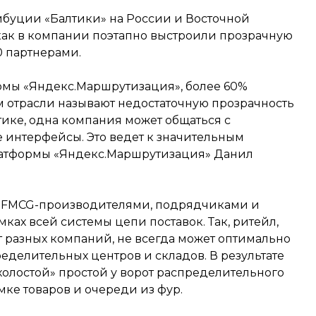
ибуции «Балтики» на России и Восточной
 как в компании поэтапно выстроили прозрачную
0 партнерами.
рмы «Яндекс.Маршрутизация», более 60%
 отрасли называют недостаточную прозрачность
стике, одна компания может общаться с
 интерфейсы. Это ведет к значительным
латформы «Яндекс.Маршрутизация» Данил
у FMCG-производителями, подрядчиками и
ках всей системы цепи поставок. Так, ритейл,
т разных компаний, не всегда может оптимально
еделительных центров и складов. В результате
холостой» простой у ворот распределительного
мке товаров и очереди из фур.