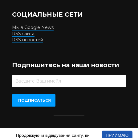
СОЦИАЛЬНЫЕ СЕТИ
Мы в Google News
RSS сайта
RSS новостей
Подпишитесь на наши новости
Beer.UA © 2016-2022
Продовжуючи відвідування сайту, ви
ПРИЙМАЮ
При копіюванні матеріалів з сайту обов'язкове пряме