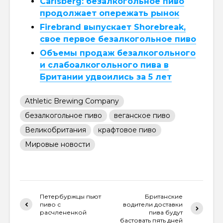
Carlsberg: безалкогольное пиво
продолжает опережать рынок
Firebrand выпускает Shorebreak,
свое первое безалкогольное пиво
Объемы продаж безалкогольного
и слабоалкогольного пива в
Британии удвоились за 5 лет
Athletic Brewing Company
безалкогольное пиво
веганское пиво
Великобритания
крафтовое пиво
Мировые новости
Петербуржцы пьют
Британские
пиво с
водители доставки
расчлененкой
пива будут
бастовать пять дней