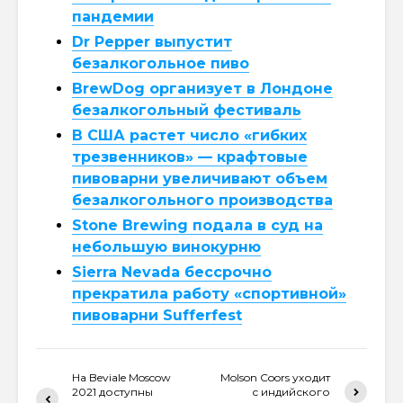
пандемии
Dr Pepper выпустит
безалкогольное пиво
BrewDog организует в Лондоне
безалкогольный фестиваль
В США растет число «гибких
трезвенников» — крафтовые
пивоварни увеличивают объем
безалкогольного производства
Stone Brewing подала в суд на
небольшую винокурню
Sierra Nevada бессрочно
прекратила работу «спортивной»
пивоварни Sufferfest
На Beviale Moscow
Molson Coors уходит
2021 доступны
с индийского