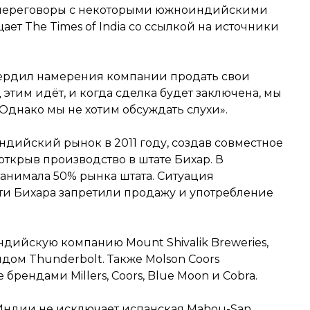
 переговоры с некоторыми южноиндийскими
т The Times of India со ссылкой на источники
вердил намерения компании продать свои
этим идёт, и когда сделка будет заключена, мы
днако мы не хотим обсуждать слухи».
ндийский рынок в 2011 году, создав совместное
 открыв производство в штате Бихар. В
нимала 50% рынка штата. Ситуация
асти Бихара запретили продажу и употребление
ндийскую компанию Mount Shivalik Breweries,
дом Thunderbolt. Также Molson Coors
рендами Millers, Coors, Blue Moon и Cobra.
 Индии не исключает испанская Mahou-San