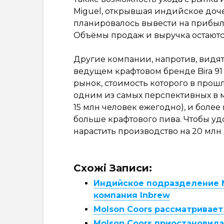
Miguel, открывшая индийское доче
планировалось вывести на прибыль
Объёмы продаж и выручка остаютс
Другие компании, напротив, видят
ведущем крафтовом бренде Bira 91
рынок, стоимость которого в прошл
одним из самых перспективных в м
15 млн человек ежегодно), и боле
больше крафтового пива. Чтобы уд
нарастить производство на 20 млн
Схожі Записи:
Индийское подразделение M
компания Inbrew
Molson Coors рассматривае
Molson Coors приостановила