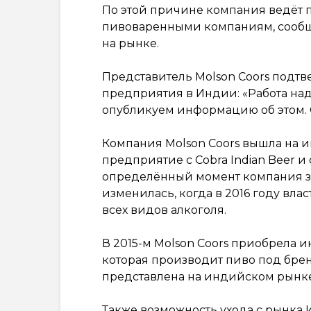
По этой причине компания ведёт
пивоваренными компаниям, сообщае
на рынке.
Представитель Molson Coors подт
предприятия в Индии: «Работа над 
опубликуем информацию об этом. О
Компания Molson Coors вышла на и
предприятие с Cobra Indian Beer и
определённый момент компания за
изменилась, когда в 2016 году вл
всех видов алкоголя.
В 2015-м Molson Coors приобрела и
которая производит пиво под брен
представлена на индийском рынке б
Также возможность ухода с рынка