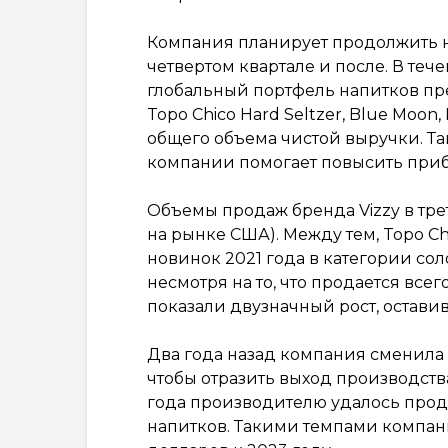
Компания планирует продолжить 
четвертом квартале и после. В тече
глобальный портфель напитков пре
Topo Chico Hard Seltzer, Blue Moon,
общего объема чистой выручки. Т
компании помогает повысить приб
Объемы продаж бренда Vizzy в тре
на рынке США). Между тем, Topo Ch
новинок 2021 года в категории сол
несмотря на то, что продается всего 
показали двузначный рост, остави
Два года назад компания сменила 
чтобы отразить выход производства
года производителю удалось прод
напитков. Такими темпами компан