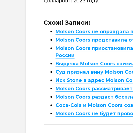
долларов к 2023 году.
Схожі Записи:
Molson Coors не оправдала 
Molson Coors представила о
Molson Coors приостановила
России
Выручка Molson Coors снизил
Суд признал вину Molson Co
Иск Stone в адрес Molson C
Molson Coors рассматривае
Molson Coors раздаст беспл
Coca-Cola и Molson Coors с
Molson Coors не будет про