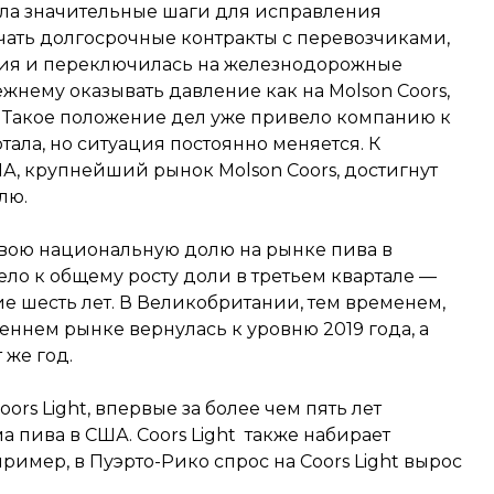
ла значительные шаги для исправления
чать долгосрочные контракты с перевозчиками,
ия и переключилась на железнодорожные
жнему оказывать давление как на Molson Coors,
. Такое положение дел уже привело компанию к
ала, но ситуация постоянно меняется. К
ША, крупнейший рынок Molson Coors, достигнут
лю.
свою национальную долю на рынке пива в
ело к общему росту доли в третьем квартале —
ие шесть лет. В Великобритании, тем временем,
еннем рынке вернулась к уровню 2019 года, а
 же год.
ors Light, впервые за более чем пять лет
 пива в США. Coors Light также набирает
имер, в Пуэрто-Рико спрос на Coors Light вырос