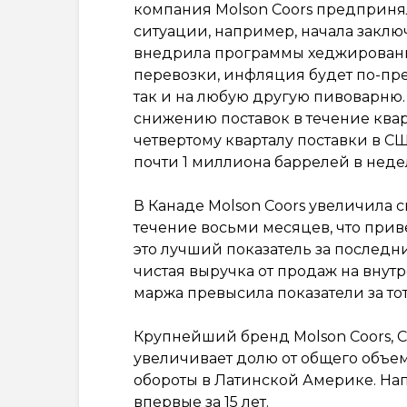
компания Molson Coors предприня
ситуации, например, начала заклю
внедрила программы хеджирован
перевозки, инфляция будет по-пре
так и на любую другую пивоварню
снижению поставок в течение кварт
четвертому кварталу поставки в С
почти 1 миллиона баррелей в неде
В Канаде Molson Coors увеличила 
течение восьми месяцев, что прив
это лучший показатель за последн
чистая выручка от продаж на внутр
маржа превысила показатели за тот
Крупнейший бренд Molson Coors, Co
увеличивает долю от общего объема
обороты в Латинской Америке. Напр
впервые за 15 лет.