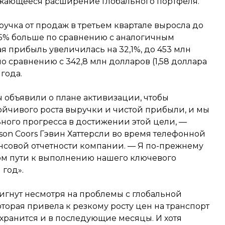
олжающееся расширение глобального портфеля.
ручка от продаж в третьем квартале выросла до
2,5% больше по сравнению с аналогичным
я прибыль увеличилась на 32,1%, до 453 млн
по сравнению с 342,8 млн долларов (1,58 доллара
года.
 объявили о плане активизации, чтобы
тойчивого роста выручки и чистой прибыли, и мы
ного прогресса в достижении этой цели, —
on Coors Гэвин Хаттерсли во время телефонной
совой отчетности компании. — Я по-прежнему
ном пути к выполнению нашего ключевого
 год».
тигнут несмотря на проблемы с глобальной
торая привела к резкому росту цен на транспорт
охранится и в последующие месяцы. И хотя