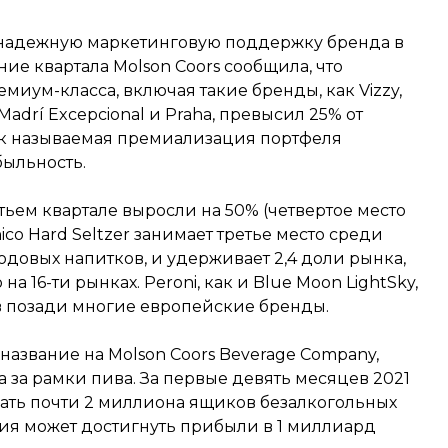
надежную маркетинговую поддержку бренда в
ние квартала Molson Coors сообщила, что
миум-класса, включая такие бренды, как Vizzy,
 Madrí Excepcional и Praha, превысил 25% от
ак называемая премиализация портфеля
ыльность.
тьем квартале выросли на 50% (четвертое место
ico Hard Seltzer занимает третье место среди
одовых напитков, и удерживает 2,4 доли рынка,
на 16-ти рынках. Peroni, как и Blue Moon LightSky,
в позади многие европейские бренды.
название на Molson Coors Beverage Company,
 за рамки пива. За первые девять месяцев 2021
ать почти 2 миллиона ящиков безалкогольных
ия может достигнуть прибыли в 1 миллиард