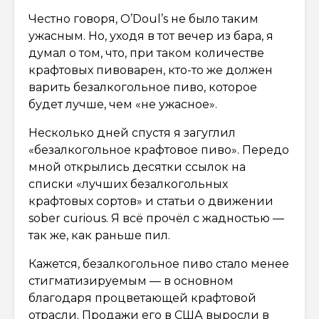
Честно говоря, O’Doul’s не было таким
ужасным. Но, уходя в тот вечер из бара, я
думал о том, что, при таком количестве
крафтовых пивоварен, кто-то же должен
варить безалкогольное пиво, которое
будет лучше, чем «не ужасное».
Несколько дней спустя я загуглил
«безалкогольное крафтовое пиво». Передо
мной открылись десятки ссылок на
списки «лучших безалкогольных
крафтовых сортов» и статьи о движении
sober curious. Я всё прочёл с жадностью —
так же, как раньше пил.
Кажется, безалкогольное пиво стало менее
стигматизируемым — в основном
благодаря процветающей крафтовой
отрасли. Продажи его в США выросли в