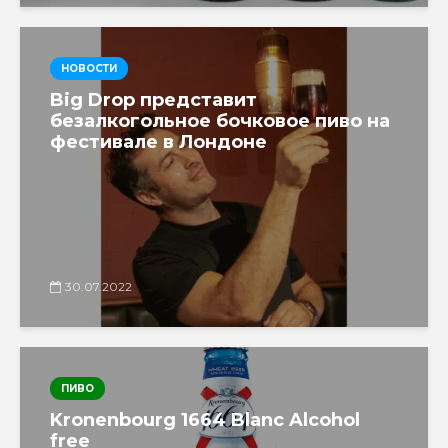
НОВОСТИ
Big Drop представит
безалкогольное бочковое пиво на
фестивале в Лондоне
30.07.2022
ПИВО
Kronenbourg 1664 Blanc Alcohol
free