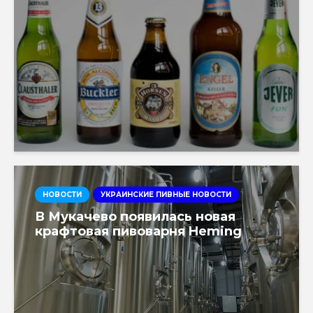
НОВОСТИ
УКРАИНСКИЕ ПИВНЫЕ НОВОСТИ
В Мукачево появилась новая
крафтовая пивоварня Heming