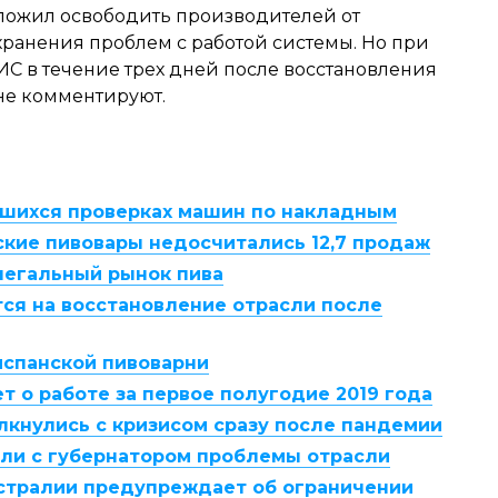
ложил освободить производителей от
хранения проблем с работой системы. Но при
АИС в течение трех дней после восстановления
не комментируют.
вшихся проверках машин по накладным
ские пивовары недосчитались 12,7 продаж
легальный рынок пива
ся на восстановление отрасли после
испанской пивоварни
т о работе за первое полугодие 2019 года
лкнулись с кризисом сразу после пандемии
ли с губернатором проблемы отрасли
стралии предупреждает об ограничении