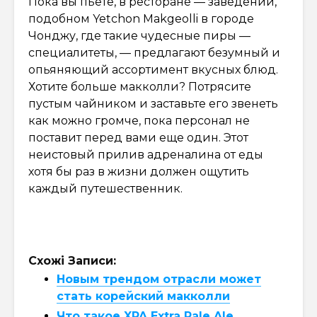
Пока вы пьете, в ресторане — заведении,
подобном Yetchon Makgeolli в городе
Чонджу, где такие чудесные пиры —
специалитеты, — предлагают безумный и
опьяняющий ассортимент вкусных блюд.
Хотите больше макколли? Потрясите
пустым чайником и заставьте его звенеть
как можно громче, пока персонал не
поставит перед вами еще один. Этот
неистовый прилив адреналина от еды
хотя бы раз в жизни должен ощутить
каждый путешественник.
Схожі Записи:
Новым трендом отрасли может
стать корейский макколли
Что такое XPA Extra Pale Ale