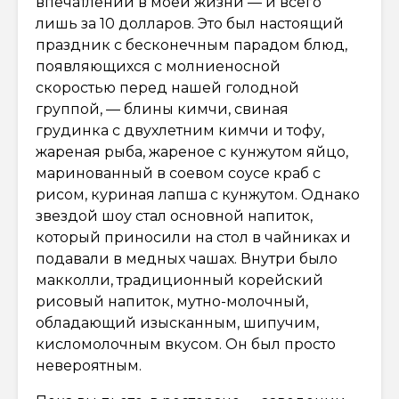
впечатлений в моей жизни — и всего
лишь за 10 долларов. Это был настоящий
праздник с бесконечным парадом блюд,
появляющихся с молниеносной
скоростью перед нашей голодной
группой, — блины кимчи, свиная
грудинка с двухлетним кимчи и тофу,
жареная рыба, жареное с кунжутом яйцо,
маринованный в соевом соусе краб с
рисом, куриная лапша с кунжутом. Однако
звездой шоу стал основной напиток,
который приносили на стол в чайниках и
подавали в медных чашах. Внутри было
макколли, традиционный корейский
рисовый напиток, мутно-молочный,
обладающий изысканным, шипучим,
кисломолочным вкусом. Он был просто
невероятным.