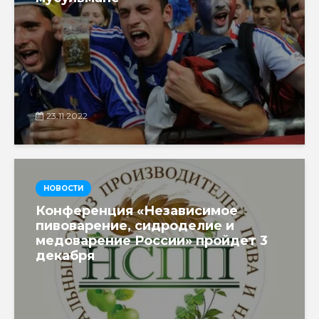
23.11.2022
НОВОСТИ
Конференция «Независимое
пивоварение, сидроделие и
медоварение России» пройдет 3
декабря