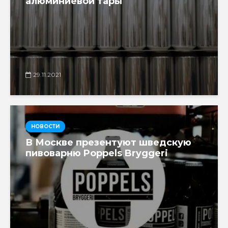
алюминиевой тары
29.11.2021
НОВОСТИ
В Москве презентуют шведскую
пивоварню Poppels Bryggeri