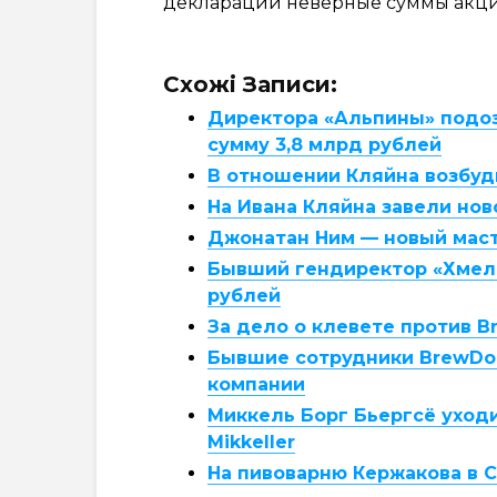
декларации неверные суммы акциз
Схожі Записи:
Директора «Альпины» подоз
сумму 3,8 млрд рублей
В отношении Кляйна возбуд
На Ивана Кляйна завели нов
Джонатан Ним — новый мас
Бывший гендиректор «Хмель
рублей
За дело о клевете против 
Бывшие сотрудники BrewDog
компании
Миккель Борг Бьергсё уход
Mikkeller
На пивоварню Кержакова в 