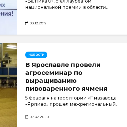
«Балтика 0», стал лауреатом
национальной премии в области...
03.12.2019
НОВОСТИ
В Ярославле провели
агросеминар по
выращиванию
пивоваренного ячменя
5 февраля на территории «Пивзавода
«Ярпиво» прошел межрегиональный...
07.02.2020