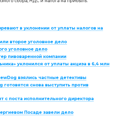
ного сбора, НДС и налога на прибыль.
ревают в уклонении от уплаты налогов на
или второе уголовное дело
ого уголовное дело
тер пивоваренной компании
ника» уклонился от уплаты акциза в 6,4 млн
BrewDog взялись частные детективы
 готовятся снова выступить против
ит с поста исполнительного директора
Сергиевом Посаде завели дело