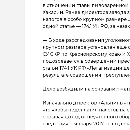
в отношении главы пивоваренной
Хакасии. Ранее директора завода 
налогов в особо крупном размере… ,
одной статье — 174.1 УК РФ, за не
— В ходе расследования уголовног
крупном размере установлен еще 
СУ СКР по Красноярскому краю и 
подозревается в совершении прест
статьи 174.1 УК РФ «Легализация 
результате совершения преступлен
Дело возбудили на основании мат
Изначально директор «Альпины» п
что якобы недоплатил налогов на 
скрывая доход от неучтенного обо
следствия, с января 2017-го по дек