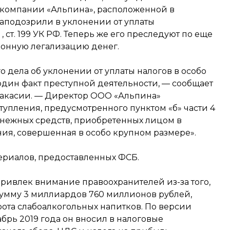
 компании «Альпина», расположенной в
заподозрили в уклонении от уплаты
 ст. 199 УК РФ. Теперь же его преследуют по еще
законную легализацию денег.
о дела об уклонении от уплаты налогов в особо
один факт преступной деятельности, — сообщает
Хакасии. — Директор ООО «Альпина»
упления, предусмотренного пунктом «б» части 4
денежных средств, приобретенных лицом в
ия, совершенная в особо крупном размере».
ериалов, предоставленных ФСБ.
ривлек внимание правоохранителей из-за того,
сумму 3 миллиардов 760 миллионов рублей,
рота слабоалкогольных напитков. По версии
абрь 2019 года он вносил в налоговые