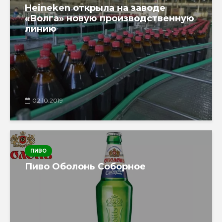
Heineken открыла на заводе
«Волга» новую производственную
линию
02.10.2019
ПИВО
Пиво Оболонь Соборное