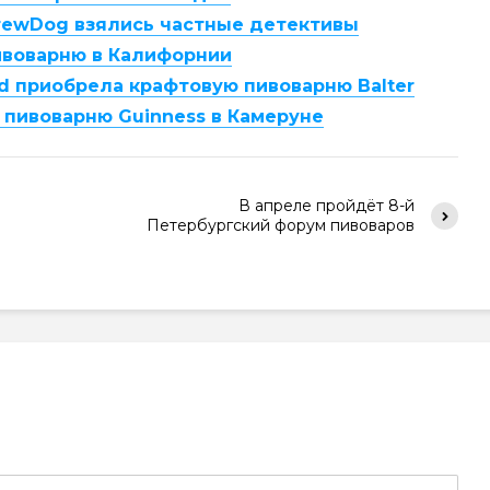
BrewDog взялись частные детективы
ивоварню в Калифорнии
ed приобрела крафтовую пивоварню Balter
p пивоварню Guinness в Камеруне
В апреле пройдёт 8-й
Петербургский форум пивоваров