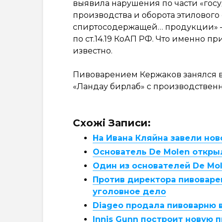
выявила нарушения по части «госу
производства и оборота этилового 
спиртосодержащей… продукции» —
по ст.14.19 КоАП РФ. Что именно 
известно.
Пивоварением Кержаков занялся в 
«Ландау бирлаб» с производствен
Схожі Записи:
На Ивана Кляйна завели нов
Основатель De Molen откры
Один из основателей De Mo
Против директора пивоваре
уголовное дело
Diageo продала пивоварню 
Innis Gunn построит новую