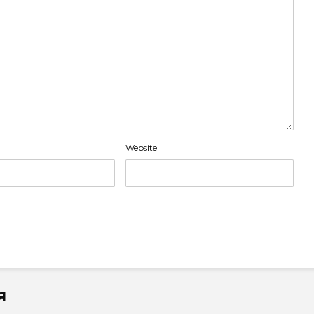
Website
я