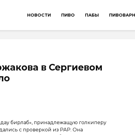
НОВОСТИ
ПИВО
ПАБЫ
ПИВОВАР
ржакова в Сергиевом
ло
дау бирлаб», принадлежащую голкиперу
дались с проверкой из РАР. Она