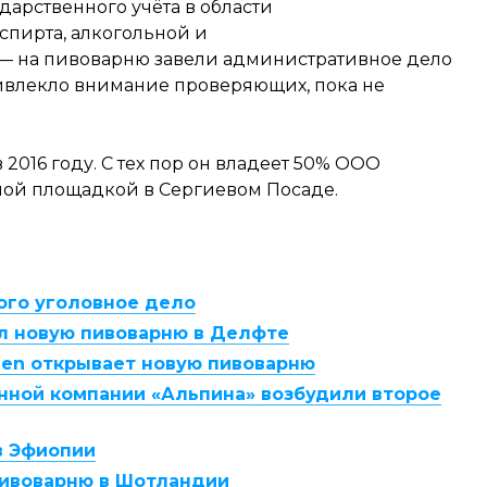
дарственного учёта в области
спирта, алкогольной и
 на пивоварню завели административное дело
привлекло внимание проверяющих, пока не
2016 году. С тех пор он владеет 50% ООО
ной площадкой в Сергиевом Посаде.
ого уголовное дело
л новую пивоварню в Делфте
len открывает новую пивоварню
нной компании «Альпина» возбудили второе
в Эфиопии
 пивоварню в Шотландии