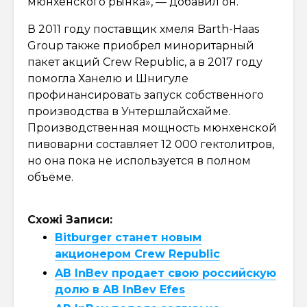
мюнхенского рынка», — добавил он.
В 2011 году поставщик хмеля Barth-Haas
Group также приобрел миноритарный
пакет акций Crew Republic, а в 2017 году
помогла Ханелю и Шнигуле
профинансировать запуск собственного
производства в Унтершлайсхайме.
Производственная мощность мюнхенской
пивоварни составляет 12 000 гектолитров,
но она пока не используется в полном
объёме.
Схожі Записи:
Bitburger станет новым
акционером Crew Republic
AB InBev продает свою российскую
долю в AB InBev Efes