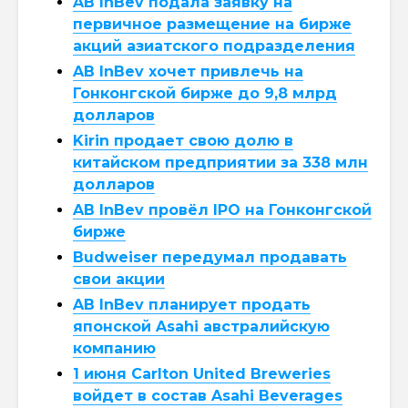
AB InBev подала заявку на
первичное размещение на бирже
акций азиатского подразделения
AB InBev хочет привлечь на
Гонконгской бирже до 9,8 млрд
долларов
Kirin продает свою долю в
китайском предприятии за 338 млн
долларов
AB InBev провёл IPO на Гонконгской
бирже
Budweiser передумал продавать
свои акции
AB InBev планирует продать
японской Asahi австралийскую
компанию
1 июня Carlton United Breweries
войдет в состав Asahi Beverages