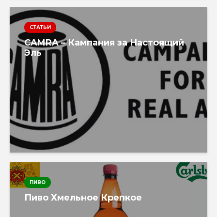
СТАТЬИ
CAMRA – Кампания за Настоящий
Эль
ПИВО
Пиво Хмельное Крепкое