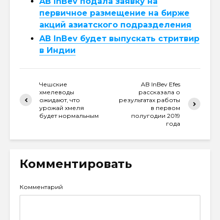
AB InBev подала заявку на
первичное размещение на бирже
акций азиатского подразделения
AB InBev будет выпускать стритвир
в Индии
Чешские
AB InBev Efes
хмелеводы
рассказала о
ожидают, что
результатах работы
урожай хмеля
в первом
будет нормальным
полугодии 2019
года
Комментировать
Комментарий