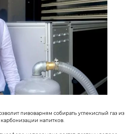
озволит пивоварням собирать углекислый газ из
 карбонизации напитков.