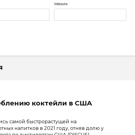
Website
я
реблению коктейли в США
ись самой быстрорастущей на
ных напитков в 2021 году, отняв долю у
вета по дистиллятам США (DISCUS),