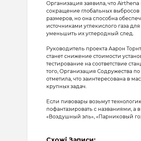
Организация заявила, что Airthen
сокращение глобальных выбросов 
размеров, но она способна обесп
источниками углекислого газа дл
уменьшить их углеродный след.
Руководитель проекта Аарон Торнт
станет снижение стоимости устан
тестирование на соответствие ста
того, Организация Содружества 
отметила, что заинтересована в м
крупных задач.
Если пивовары возьмут технологию
пофантазировать с названиями, а в 
«Воздушный эль», «Парниковый го
Схожі Записи: