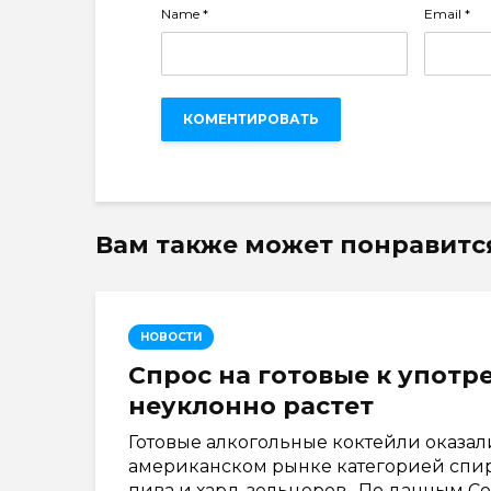
Name
*
Email
*
Вам также может понравитс
НОВОСТИ
Спрос на готовые к упот
неуклонно растет
Готовые алкогольные коктейли оказал
американском рынке категорией спирт
пива и хард-зельцеров. По данным Со