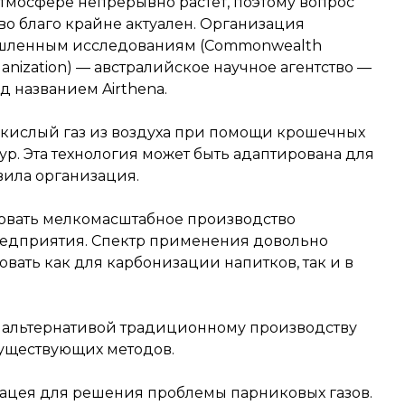
атмосфере непрерывно растет, поэтому вопрос
о благо крайне актуален. Организация
ышленным исследованиям (Commonwealth
Organization) — австралийское научное агентство —
 названием Airthena.
лекислый газ из воздуха при помощи крошечных
ур. Эта технология может быть адаптирована для
вила организация.
зовать мелкомасштабное производство
предприятия. Спектр применения довольно
вать как для карбонизации напитков, так и в
 альтернативой традиционному производству
существующих методов.
нацея для решения проблемы парниковых газов.