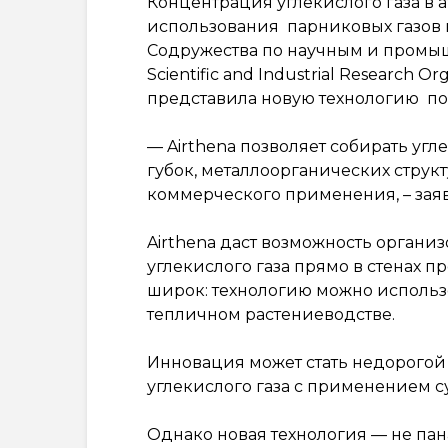
Концентрация углекислого газа в 
использования парниковых газов в
Содружества по научным и пром
Scientific and Industrial Research 
представила новую технологию под
— Airthena позволяет собирать уг
губок, металлоорганических структ
коммерческого применения, – зая
Airthena даст возможность органи
углекислого газа прямо в стенах 
широк: технологию можно использо
тепличном растениеводстве.
Инновация может стать недорогой
углекислого газа с применением 
Однако новая технология — не па