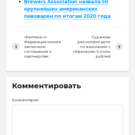
Brewers Association назвала 50
крупнейших американских
пивоварен по итогам 2020 года
«Балтика» и
Суд вновь
Федерация хоккея
рассмотрит дело
заключили
по взысканию с
соглашение о
«Афанасия» 9,4 млн
партнерстве
рублей
Комментировать
Комментарий