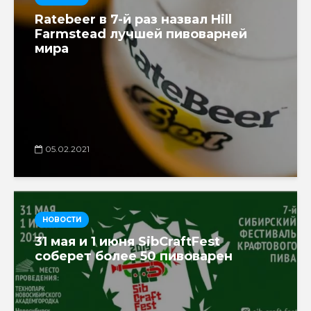
Ratebeer в 7-й раз назвал Hill
Farmstead лучшей пивоварней
мира
05.02.2021
НОВОСТИ
31 мая и 1 июня SibCraftFest
соберет более 50 пивоварен