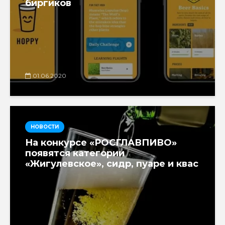
биргиков
01.06.2020
НОВОСТИ
На конкурсе «РОСГЛАВПИВО»
появятся категории
«Жигулевское», сидр, пуаре и квас