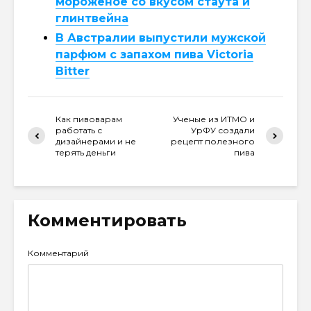
мороженое со вкусом стаута и
глинтвейна
В Австралии выпустили мужской
парфюм с запахом пива Victoria
Bitter
Как пивоварам
Ученые из ИТМО и
работать с
УрФУ создали
дизайнерами и не
рецепт полезного
терять деньги
пива
Комментировать
Комментарий