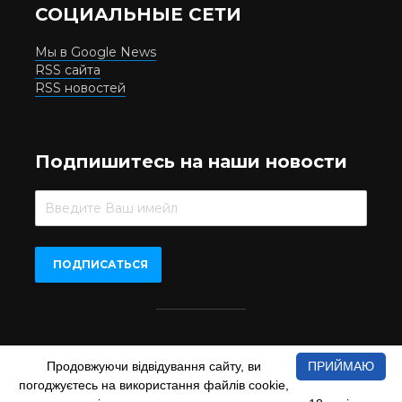
СОЦИАЛЬНЫЕ СЕТИ
Мы в Google News
RSS сайта
RSS новостей
Подпишитесь на наши новости
Beer.UA © 2016-2022
Продовжуючи відвідування сайту, ви
ПРИЙМАЮ
При копіюванні матеріалів з сайту обов'язкове пряме
погоджуєтесь на використання файлів cookie,
відкрите для пошукових систем гіперпосилання на сайт