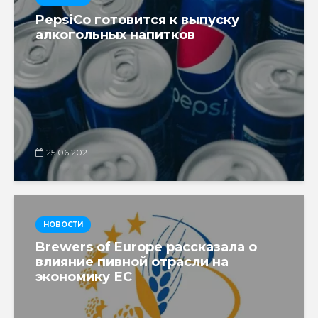
PepsiCo готовится к выпуску
алкогольных напитков
25.06.2021
НОВОСТИ
Brewers of Europe рассказала о
влияние пивной отрасли на
экономику ЕС