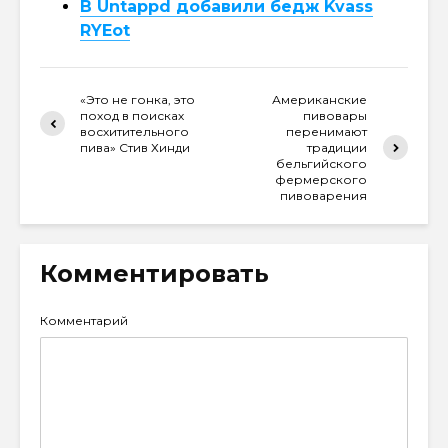
В Untappd добавили бедж Kvass
RYEot
«Это не гонка, это
Американские
поход в поисках
пивовары
восхитительного
перенимают
пива» Стив Хинди
традиции
бельгийского
фермерского
пивоварения
Комментировать
Комментарий