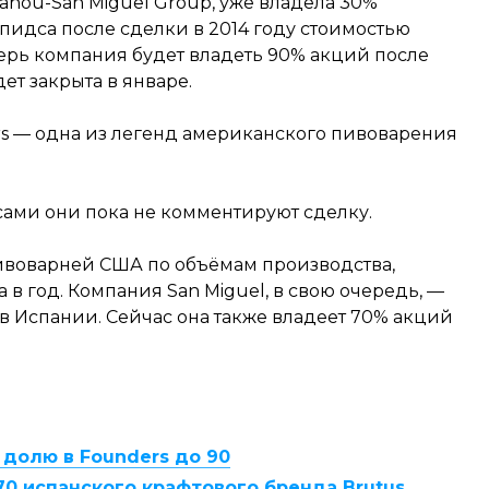
Mahou-San Miguel Group, уже владела 30%
пидса после сделки в 2014 году стоимостью
ерь компания будет владеть 90% акций после
дет закрыта в январе.
s — одна из легенд американского пивоварения
 сами они пока не комментируют сделку.
пивоварней США по объёмам производства,
 в год. Компания San Miguel, в свою очередь, —
 Испании. Сейчас она также владеет 70% акций
 долю в Founders до 90
70 испанского крафтового бренда Brutus