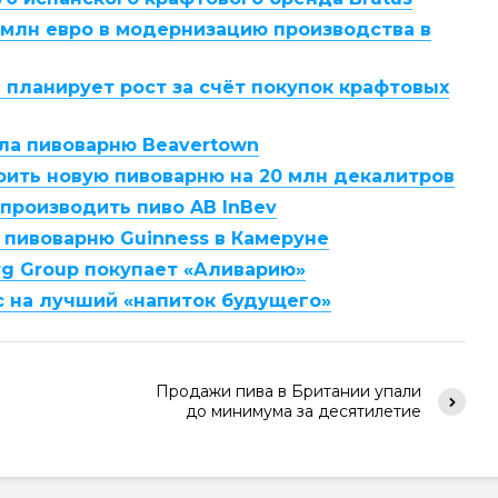
 млн евро в модернизацию производства в
 планирует рост за счёт покупок крафтовых
ла пивоварню Beavertown
оить новую пивоварню на 20 млн декалитров
 производить пиво AB InBev
p пивоварню Guinness в Камеруне
rg Group покупает «Аливарию»
с на лучший «напиток будущего»
Продажи пива в Британии упали
до минимума за десятилетие