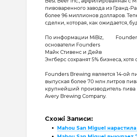
Best Beer Inc., аффилированная с 
пивоваренного завода из Гранд-Ра
более 96 миллионов долларов. Теп
сделки, которая, как ожидается, бу
По информации MiBiz,
Founder
основатели Founders
Майк Стивенс и Дейв
Энгберс сохранят 5% бизнеса, хотя
Founders Brewing является 14-ой 
выпуская более 70 млн литров пива
крупнейший производитель пива в
Avery Brewing Company.
Схожі Записи:
Mahou San Miguel нарастила
Mahou San Miguel выкупает 