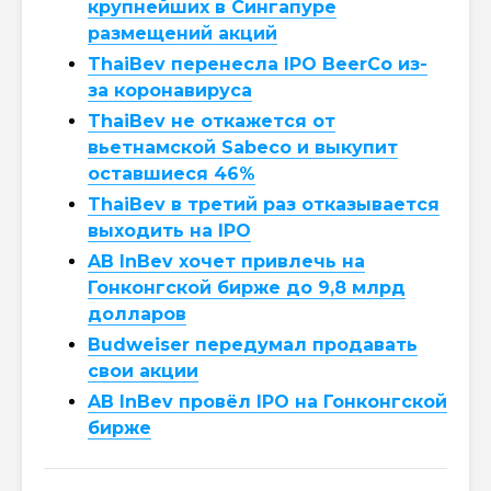
крупнейших в Сингапуре
размещений акций
ThaiBev перенесла IPO BeerCo из-
за коронавируса
ThaiBev не откажется от
вьетнамской Sabeco и выкупит
оставшиеся 46%
ThaiBev в третий раз отказывается
выходить на IPO
AB InBev хочет привлечь на
Гонконгской бирже до 9,8 млрд
долларов
Budweiser передумал продавать
свои акции
AB InBev провёл IPO на Гонконгской
бирже