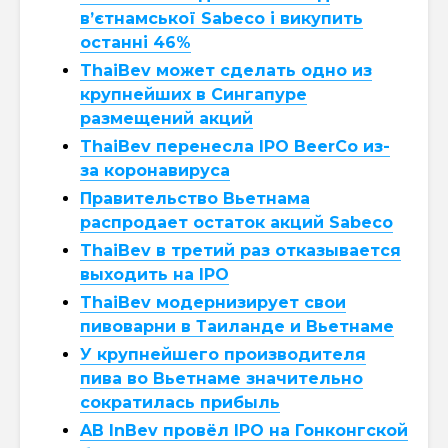
в’єтнамської Sabeco і викупить
останні 46%
ThaiBev может сделать одно из
крупнейших в Сингапуре
размещений акций
ThaiBev перенесла IPO BeerCo из-
за коронавируса
Правительство Вьетнама
распродает остаток акций Sabeco
ThaiBev в третий раз отказывается
выходить на IPO
ThaiBev модернизирует свои
пивоварни в Таиланде и Вьетнаме
У крупнейшего производителя
пива во Вьетнаме значительно
сократилась прибыль
AB InBev провёл IPO на Гонконгской