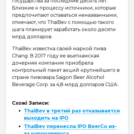
государства за последние десять лет.
Близкие к процессу источники, которые
предпочитают оставаться неназванными,
отмечают, что ThaiBev с помощью такого
шага планирует заработать около десяти
млрд долларов.
ThaiBev известна своей маркой пива
Chang. В 2017 году ее вьетнамская
дочерняя компания приобрела
контрольный пакет акций крупнейшего в
стране пивовара Saigon Beer Alcohol
Beverage Corp. за 4,8 млрд долларов США.
Схожі Записи:
ThaiBev в третий раз отказывается
выходить на IPO
ThaiBev перенесла IPO BeerCo из-
за коронавируса