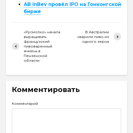
AB InBev провёл IPO на Гонконгской
бирже
«Русмолко» начала
В Австралии
выращивать
сварили пиво из
французский
одного зерна
пивоваренный
ячмень в
Пензенской
области
Комментировать
Комментарий