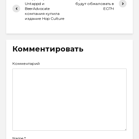
Untappd и
будут обжаловать в
BeerAdvocate
ЕСПЧ
компания купила
издание Hop Culture
Комментировать
Комментарий
Name
*