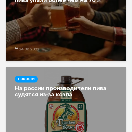
пива упали более чем на 70%
24.08.2022
НОВОСТИ
На россии производители пива
судятся из-за козла