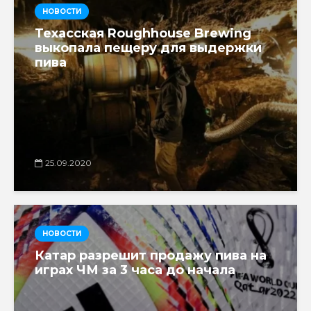
НОВОСТИ
Техасская Roughhouse Brewing
выкопала пещеру для выдержки
пива
25.09.2020
НОВОСТИ
Катар разрешит продажу пива на
играх ЧМ за 3 часа до начала