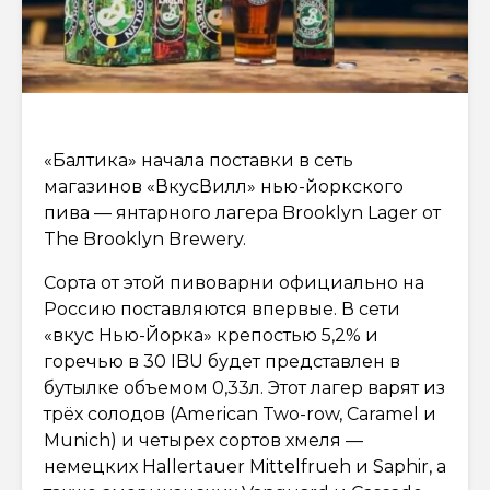
«Балтика» начала поставки в сеть
магазинов «ВкусВилл» нью-йоркского
пива — янтарного лагера Brooklyn Lager от
The Brooklyn Brewery.
Сорта от этой пивоварни официально на
Россию поставляются впервые. В сети
«вкус Нью-Йорка» крепостью 5,2% и
горечью в 30 IBU будет представлен в
бутылке объемом 0,33л. Этот лагер варят из
трёх солодов (American Two-row, Caramel и
Munich) и четырех сортов хмеля —
немецких Hallertauer Mittelfrueh и Saphir, а