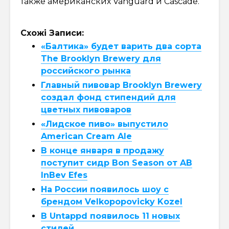
также американских Vanguard и Cascade.
Схожі Записи:
«Балтика» будет варить два сорта
The Brooklyn Brewery для
российского рынка
Главный пивовар Brooklyn Brewery
создал фонд стипендий для
цветных пивоваров
«Лидское пиво» выпустило
American Cream Ale
В конце января в продажу
поступит сидр Bon Season от AB
InBev Efes
На России появилось шоу с
брендом Velkopopovicky Kozel
В Untappd появилось 11 новых
стилей