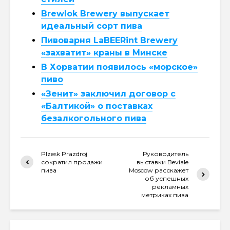
Brewlok Brewery выпускает
идеальный сорт пива
Пивоварня LaBEERint Brewery
«захватит» краны в Минске
В Хорватии появилось «морское»
пиво
«Зенит» заключил договор с
«Балтикой» о поставках
безалкогольного пива
Plzesk Prazdroj
Руководитель
сократил продажи
выставки Beviale
пива
Moscow расскажет
об успешных
рекламных
метриках пива