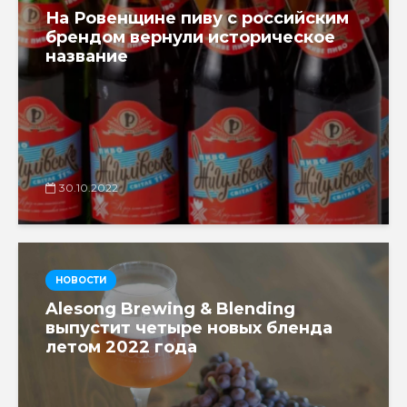
На Ровенщине пиву с российским
брендом вернули историческое
название
30.10.2022
НОВОСТИ
Alesong Brewing & Blending
выпустит четыре новых бленда
летом 2022 года