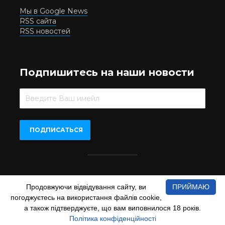
Мы в Google News
RSS сайта
RSS новостей
Подпишитесь на наши новости
Beer.UA © 2016-2022
Продовжуючи відвідування сайту, ви
ПРИЙМАЮ
При копіюванні матеріалів з сайту обов'язкове пряме
погоджуєтесь на використання файлів cookie,
відкрите для пошукових систем гіперпосилання на сайт
www.beer.ua
а також підтверджуєте, що вам виповнилося 18 років.
Політика конфіденційності