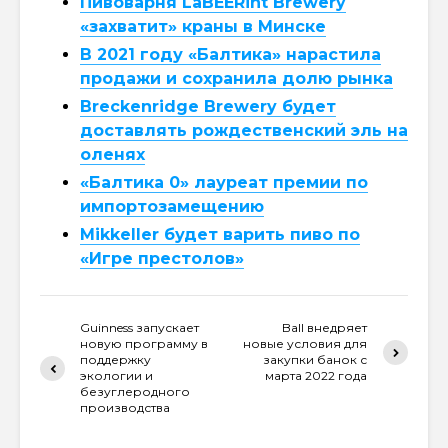
Пивоварня LaBEERint Brewery
«захватит» краны в Минске
В 2021 году «Балтика» нарастила
продажи и сохранила долю рынка
Breckenridge Brewery будет
доставлять рождественский эль на
оленях
«Балтика 0» лауреат премии по
импортозамещению
Mikkeller будет варить пиво по
«Игре престолов»
Guinness запускает
Ball внедряет
новую программу в
новые условия для
поддержку
закупки банок с
экологии и
марта 2022 года
безуглеродного
производства