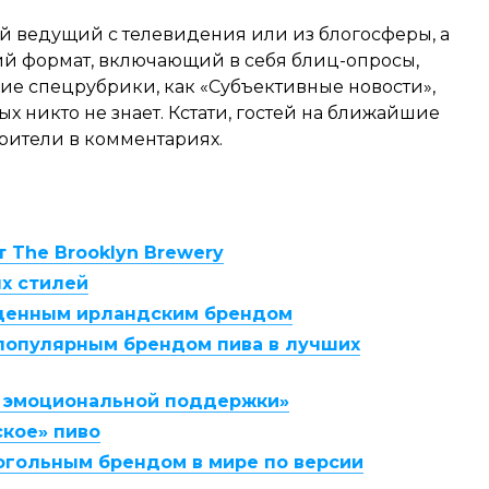
й ведущий с телевидения или из блогосферы, а
ий формат, включающий в себя блиц-опросы,
кие спецрубрики, как «Субъективные новости»,
ых никто не знает. Кстати, гостей на ближайшие
рители в комментариях.
т The Brooklyn Brewery
ых стилей
 ценным ирландским брендом
 популярным брендом пива в лучших
я эмоциональной поддержки»
ское» пиво
огольным брендом в мире по версии