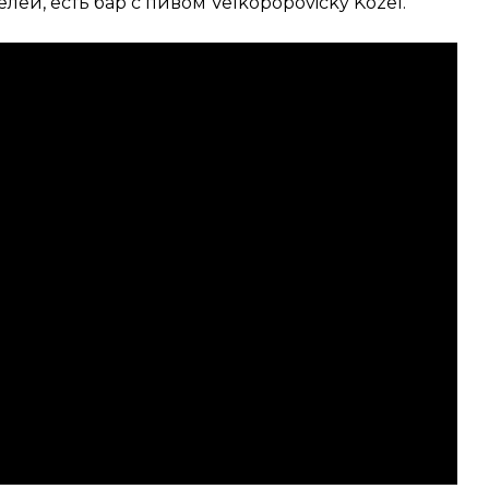
ей, есть бар с пивом Velkopopovický Kozel.