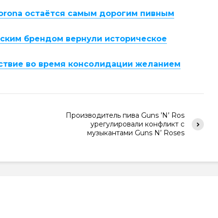
Corona остаётся самым дорогим пивным
йским брендом вернули историческое
йствие во время консолидации желанием
Производитель пива Guns ’N’ Ros
урегулировали конфликт с
музыкантами Guns N’ Roses