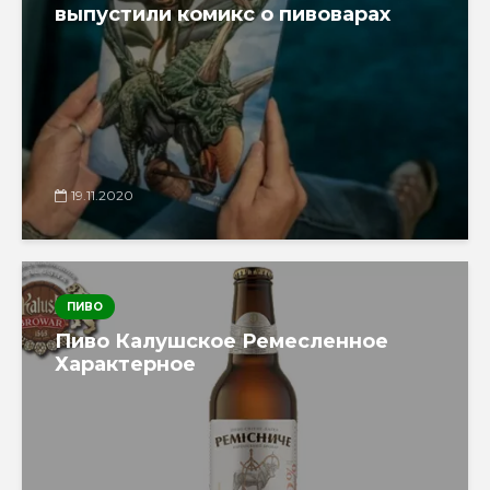
выпустили комикс о пивоварах
19.11.2020
ПИВО
Пиво Калушское Ремесленное
Характерное