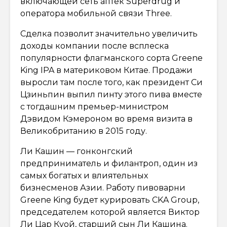
включающей сеть аптек Superdrug и
оператора мобильной связи Three.
Сделка позволит значительно увеличить
доходы компании после всплеска
популярности флагманского сорта Greene
King IPA в материковом Китае. Продажи
выросли там после того, как президент Си
Цзиньпин выпил пинту этого пива вместе
с тогдашним премьер-министром
Дэвидом Кэмероном во время визита в
Великобританию в 2015 году.
Ли Кашин — гонконгский
предприниматель и филантроп, один из
самых богатых и влиятельных
бизнесменов Азии. Работу пивоварни
Greene King будет курировать CKA Group,
председателем которой является Виктор
Ли Цар Куой, старший сын Ли Кашина.