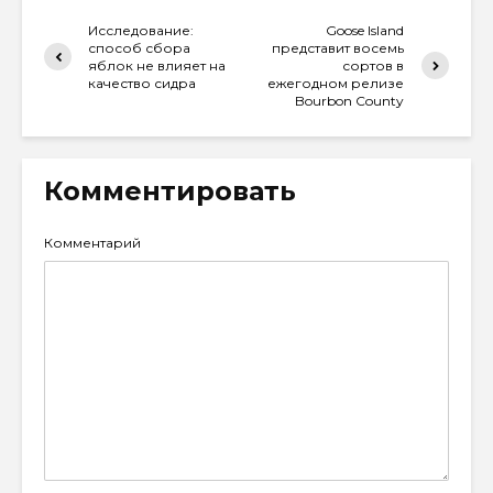
Исследование:
Goose Island
способ сбора
представит восемь
яблок не влияет на
сортов в
качество сидра
ежегодном релизе
Bourbon County
Комментировать
Комментарий