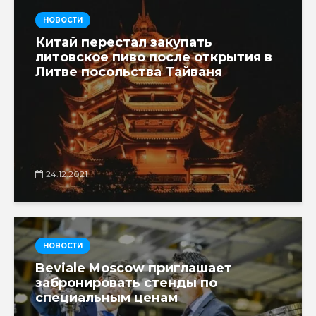
НОВОСТИ
Китай перестал закупать
литовское пиво после открытия в
Литве посольства Тайваня
24.12.2021
НОВОСТИ
Beviale Moscow приглашает
забронировать стенды по
специальным ценам