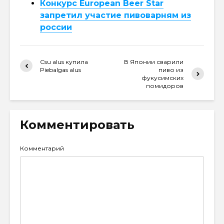
Конкурс European Beer Star
запретил участие пивоварням из
россии
Csu alus купила
В Японии сварили
Piebalgas alus
пиво из
фукусимских
помидоров
Комментировать
Комментарий