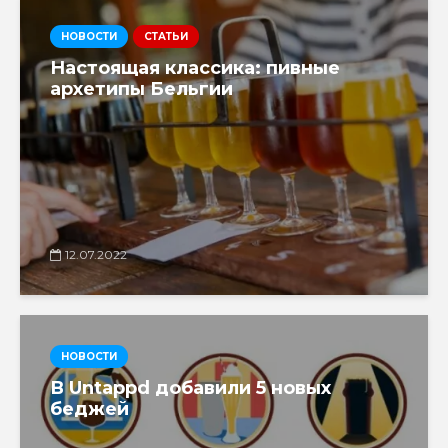
НОВОСТИ
СТАТЬИ
Настоящая классика: пивные
архетипы Бельгии
12.07.2022
НОВОСТИ
В Untappd добавили 5 новых
беджей