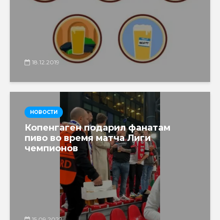
18.12.2019
НОВОСТИ
Копенгаген подарил фанатам
пиво во время матча Лиги
чемпионов
15.09.2022