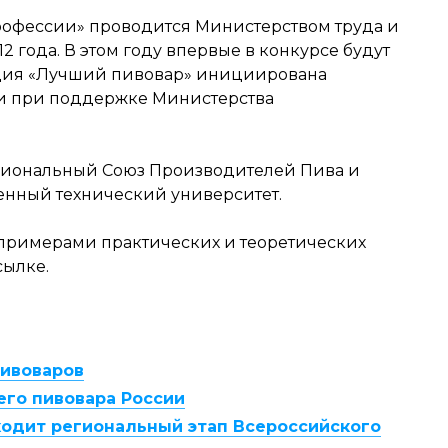
рофессии» проводится Министерством труда и
 года. В этом году впервые в конкурсе будут
ция «Лучший пивовар» инициирована
ти при поддержке Министерства
ациональный Союз Производителей Пива и
енный технический университет.
 примерами практических и теоретических
сылке.
пивоваров
го пивовара России
ходит региональный этап Всероссийского