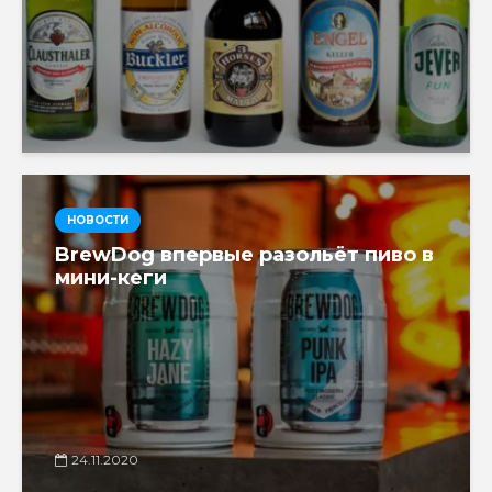
НОВОСТИ
BrewDog впервые разольёт пиво в
мини-кеги
24.11.2020