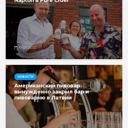
Napton в Pure Cider
19.07.2022
НОВОСТИ
Американский пивовар
вынужденно закрыл бар и
пивоварню в Латвии