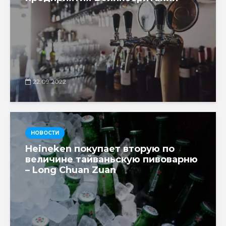
22.09.2022
НОВОСТИ
Heineken покупает вторую по
величине тайваньскую пивоварню
– Long Chuan Zuan