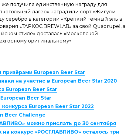
на же получила единственную награду для
алкогольный лагер» наградили сорт «Жигули
оду серебро в категории «Крепкий тёмный эль в
оварня «ТАРКОС.BREWLAB» за свой Quadrupel, а
лийском стиле» досталась «Московской
ехгорному оригинальному».
 призёрами European Beer Star
вки на участие в European Beer Star 2020
 European Beer Star
European Beer Star
конкурса European Beer Star 2022
 Beer Challenge
АВПИВО» можно прислать до 30 сентября
к на конкурс «РОСГЛАВПИВО» осталось три