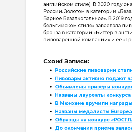
английском стиле). В 2020 году о
России. Золотом в категории «Без
Барное Безалкогольное». В 2019 г
бельгийском стиле» завоевала пив
бронза в категории «Биттер в анг
пивоваренной компании» и её «Тр
Схожі Записи:
Российские пивоварни стали
Пивовары активно подают зая
Объявлены призёры конкурса
Названы лауреаты конкурса 
В Мюнхене вручили награды 
Названы медалисты European
Образцы на конкурс «РОСГЛ
До окончания приема заяво