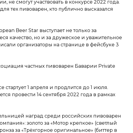
, не смогут участвовать в конкурсе 2022 года.
для тех пивоварен, кто публично высказался
ean Beer Star выступает не только за
ся качество, но и за дружеское и уважительное
писали организаторы на странице в фейсбуке 3
ссоциация частных пивоварен Баварии Private
е стартует 1 апреля и продлится до 1 июля.
ся провести 14 сентября 2022 года в рамках
тельницей наград среди российских пивоварен
омпания»: золото за «Мотор крепкое» (светлый
ронза за «Трёхгорное оригинальное» (биттер в