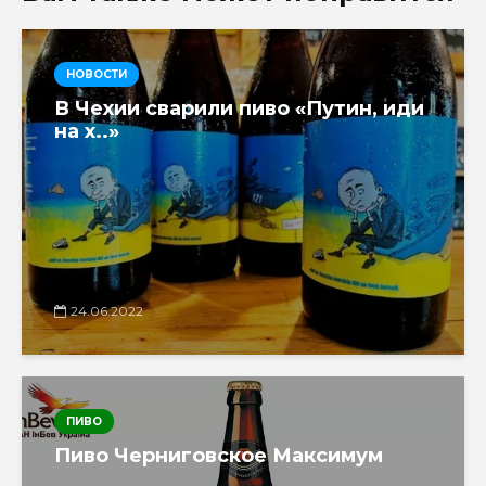
НОВОСТИ
В Чехии сварили пиво «Путин, иди
на х..»
24.06.2022
ПИВО
Пиво Черниговское Максимум