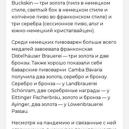
Buckskin — три золота (пилз в немецком
стиле, светлый бок в немецком стиле и
копчёное пиво во франконском стиле) и
три серебра (сессионное пиво, альт и
южно-немецкий кристалвайцен).
Среди немецких пивоварен больше всего
медалей завоевала франконская
Distelhäuser Brauerei — три золота и две
бронзы. Также хорошо показали себя
баварские пивоварни. Camba Bavaria
получила два золота, серебро и бронзу.
Серебро и бронза — у Landbrauerei
Schönram, две серебряные награды — у
Eittinger Fischerbräu, золото и бронза — у
Ayinger, два золота — у Löwenbrauerei
Passau.
Несмотря на пандемию и связанные с ней