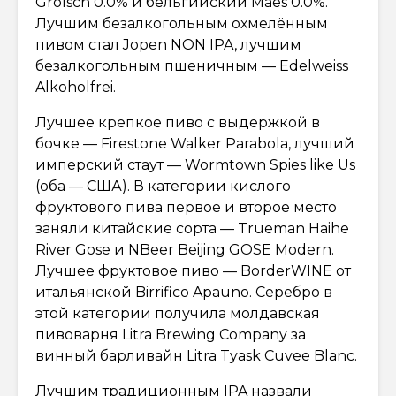
Grolsch 0.0% и бельгийский Maes 0.0%.
Лучшим безалкогольным охмелённым
пивом стал Jopen NON IPA, лучшим
безалкогольным пшеничным — Edelweiss
Alkoholfrei.
Лучшее крепкое пиво с выдержкой в
бочке — Firestone Walker Parabola, лучший
имперский стаут — Wormtown Spies like Us
(оба — США). В категории кислого
фруктового пива первое и второе место
заняли китайские сорта — Trueman Haihe
River Gose и NBeer Beijing GOSE Modern.
Лучшее фруктовое пиво — BorderWINE от
итальянской Birrifico Apauno. Серебро в
этой категории получила молдавская
пивоварня Litra Brewing Company за
винный барливайн Litra Tyask Cuvee Blanc.
Лучшим традиционным IPA назвали