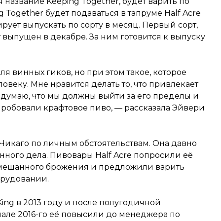
 название Keeping Together, будет варить по
ng Together будет подаваться в тапруме Half Acre
ует выпускать по сорту в месяц. Первый сорт,
 выпущен в декабре. За ним готовится к выпуску
я винных гиков, но при этом такое, которое
овеку. Мне нравится делать то, что привлекает
Я думаю, что мы должны выйти за его пределы и
пробовали крафтовое пиво, — рассказала Эйвери
 Чикаго по личным обстоятельствам. Она давно
нного дела. Пивовары Half Acre попросили её
смешанного брожения и предложили варить
орудовании.
ing в 2013 году и после полугодичной
чале 2016-го её повысили до менеджера по