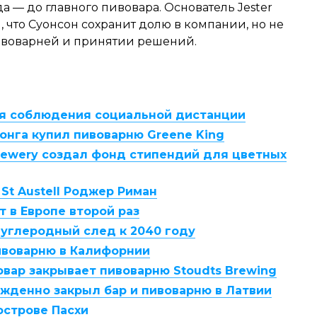
да — до главного пивовара. Основатель Jester
что Суонсон сохранит долю в компании, но не
пивоварней и принятии решений.
для соблюдения социальной дистанции
онга купил пивоварню Greene King
Brewery создал фонд стипендий для цветных
St Austell Роджер Риман
т в Европе второй раз
т углеродный след к 2040 году
ивоварню в Калифорнии
вар закрывает пивоварню Stoudts Brewing
жденно закрыл бар и пивоварню в Латвии
острове Пасхи