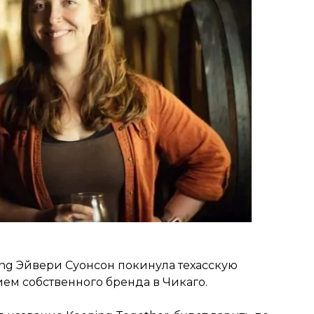
ing Эйвери Суонсон покинула техасскую
ием собственного бренда в Чикаго.