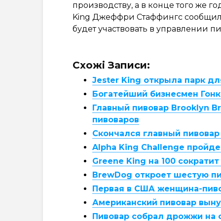
производству, а в конце того же го
King Джеффри Стаффингс сообщил, 
будет участвовать в управлении 
Схожі Записи:
Jester King открыла парк 
Богатейший бизнесмен Гонк
Главный пивовар Brooklyn 
пивоваров
Скончался главный пивовар 
Alpha King Challenge пройде
Greene King на 100 сократи
BrewDog откроет шестую п
Первая в США женщина-пиво
Американский пивовар выну
Пивовар собрал дрожжи на 