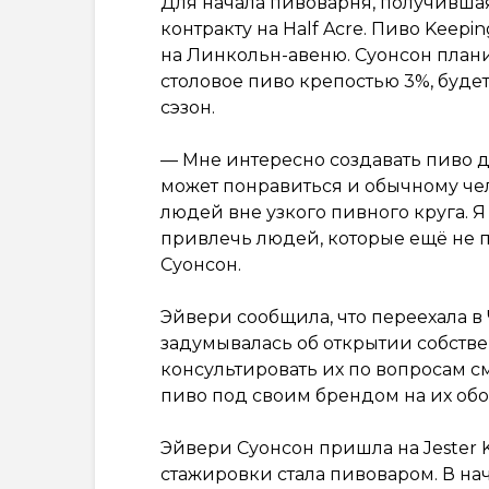
Для начала пивоварня, получившая
контракту на Half Acre. Пиво Keepi
на Линкольн-авеню. Суонсон планир
столовое пиво крепостью 3%, будет
сэзон.
— Мне интересно создавать пиво дл
может понравиться и обычному чел
людей вне узкого пивного круга. 
привлечь людей, которые ещё не 
Суонсон.
Эйвери сообщила, что переехала в
задумывалась об открытии собстве
консультировать их по вопросам 
пиво под своим брендом на их об
Эйвери Суонсон пришла на Jester K
стажировки стала пивоваром. В на