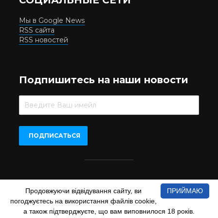
Мы в Google News
RSS сайта
RSS новостей
Подпишитесь на наши новости
Beer.UA © 2016-2022
Продовжуючи відвідування сайту, ви
ПРИЙМАЮ
При копіюванні матеріалів з сайту обов'язкове пряме
погоджуєтесь на використання файлів cookie,
відкрите для пошукових систем гіперпосилання на сайт
www.beer.ua
а також підтверджуєте, що вам виповнилося 18 років.