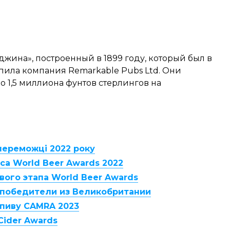
ина», построенный в 1899 году, который был в
упила компания Remarkable Pubs Ltd. Они
о 1,5 миллиона фунтов стерлингов на
переможці 2022 року
а World Beer Awards 2022
ого этапа World Beer Awards
s: победители из Великобритании
пиву CAMRA 2023
Cider Awards