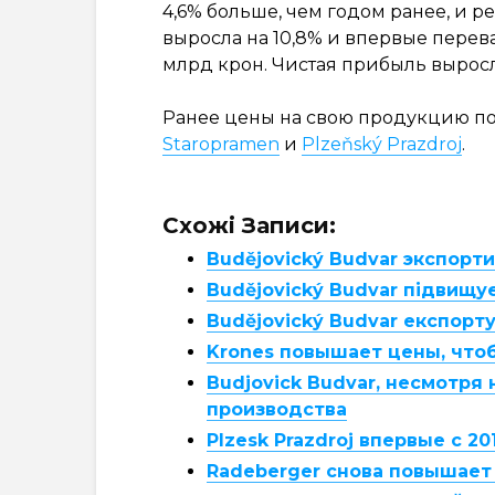
4,6% больше, чем годом ранее, и 
выросла на 10,8% и впервые перев
млрд крон. Чистая прибыль выросла
Ранее цены на свою продукцию п
Staropramen
и
Plzeňský Prazdroj
.
Схожі Записи:
Budějovický Budvar экспор
Budějovický Budvar підвищує
Budějovický Budvar експорт
Krones повышает цены, что
Budjovick Budvar, несмотря
производства
Plzesk Prazdroj впервые с 
Radeberger снова повышает