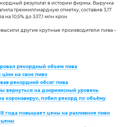
рекордный результат в истории фирмы. Выручка
алила трехмиллиардную отметку, составив 3,17
 на 10,5% до 337,1 млн крон.
овысили другие крупные производители пива –
тировал рекордный объем пива
 ціни на своє пиво
ував рекордний обсяг пива
бы вернуться на докризисный уровень
 на коронавирус, побил рекорд по объёму
2018 года повышает цены на разливное пиво
 цены