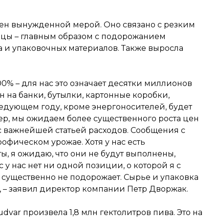
ен вынужденной мерой. Оно связано с резким
яцы – главным образом с подорожанием
да и упаковочных материалов. Также выросла
0% – для нас это означает десятки миллионов
ен на банки, бутылки, картонные коробки,
ледующем году, кроме энергоносителей, будет
ер, мы ожидаем более существенного роста цен
ас важнейшей статьей расходов. Сообщения с
рофическом урожае. Хотя у нас есть
ы, я ожидаю, что они не будут выполнены,
с у нас нет ни одной позиции, о которой я с
а существенно не подорожает. Сырье и упаковка
, – заявил директор компании Петр Дворжак.
udvar произвела 1,8 млн гектолитров пива. Это на