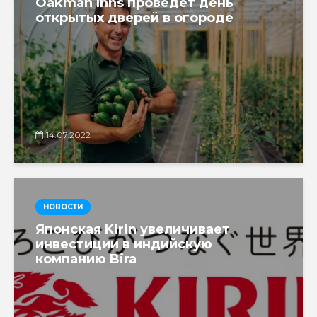
Oakman Inns проведет день
открытых дверей в огороде
14.07.2022
НОВОСТИ
Японская Kirin увеличивает
инвестиции в индийскую
компанию Bira