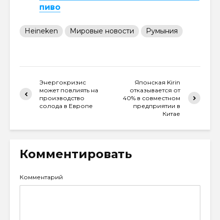
пиво
Heineken
Мировые новости
Румыния
Энергокризис
Японская Kirin
может повлиять на
отказывается от
производство
40% в совместном
солода в Европе
предприятии в
Китае
Комментировать
Комментарий