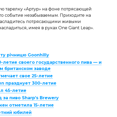
ю тарелку «Артур» на фоне потрясающей
о событие незабываемым. Приходите на
и насладитесь потрясающими живыми
сладиться, имея в руках One Giant Leap».
-ту річницю Goonhilly
-летие своего государственного пива — и
м британском заводе
тмечает свое 25-летие
en празднует 300-летие
ил 45-летие
за пиво Sharp’s Brewery
кен отметила 15-летие
етний юбилей