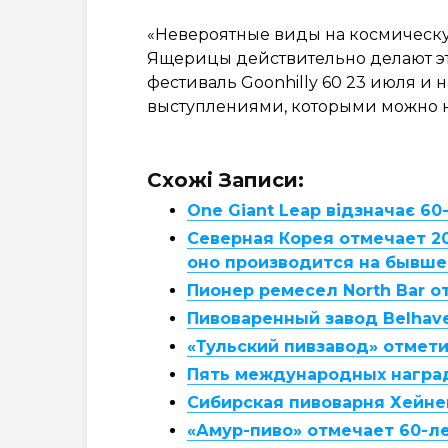
«Невероятные виды на космическу
Ящерицы действительно делают эт
фестиваль Goonhilly 60 23 июля 
выступлениями, которыми можно на
Схожі Записи:
One Giant Leap відзначає 60
Северная Корея отмечает 20
оно производится на бывше
Пионер ремесел North Bar о
Пивоваренный завод Belhav
«Тульский пивзавод» отмет
Пять международных наград 
Сибирская пивоварня Хейне
«Амур-пиво» отмечает 60-л