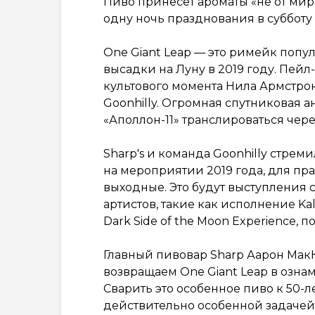
Пиво принесет ароматы «не от мир
одну ночь празднования в субботу 
One Giant Leap — это римейк попул
высадки на Луну в 2019 году. Пейл
культового момента Нила Армстрон
Goonhilly. Огромная спутниковая 
«Аполлон-11» транслироваться чере
Sharp's и команда Goonhilly стрем
на мероприятии 2019 года, для пра
выходные. Это будут выступления
артистов, такие как исполнение Kal
Dark Side of the Moon Experience, 
Главный пивовар Sharp Аарон МакК
возвращаем One Giant Leap в ознаме
Сварить это особенное пиво к 50-л
действительно особенной задачей