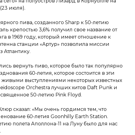
а сего» на полуостров Лизард в Корнуолле на
(23 июля).
ярного пива, созданного Sharp к 50-летию
-эль крепостью 3,6% получил свое название от
га в 1969 году, который имеет отношение к
антенна станции «Артур» позволила миссии
з Атлантику.
ились вернуть пиво, которое было так популярно
зднования 60-летия, которое состоится в эти
 с живыми выступлениями некоторых известных
eidoscope Orchestra лучших хитов Daft Punk и
посвященное 50-летию Pink Floyd.
люр сказал: «Мы очень гордимся тем, что
нование 60-летия Goonhilly Earth Station.
етию полета Аполлона-11 на Луну было для нас
.