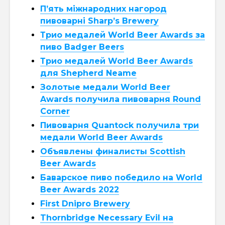
П’ять міжнародних нагород
пивоварні Sharp’s Brewery
Трио медалей World Beer Awards за
пиво Badger Beers
Трио медалей World Beer Awards
для Shepherd Neame
Золотые медали World Beer
Awards получила пивоварня Round
Corner
Пивоварня Quantock получила три
медали World Beer Awards
Объявлены финалисты Scottish
Beer Awards
Баварское пиво победило на World
Beer Awards 2022
First Dnipro Brewery
Thornbridge Necessary Evil на