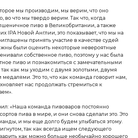
оторое мы производим, мы верим, что оно
о, во что мы твердо верим. Так что, когда
пшеничное пиво в Великобритании, а также
их IPA Новой Англии, это показывает, что мы на
риглашены принять участие в качестве судей
олжны были оценить некоторые невероятные
ценивали собственное пиво, поэтому у нас была
тное пиво и познакомиться с замечательными
 так как мы уходим с двумя золотыми, двумя
едалями. Это то, что как команда говорит нам,
охновляет нас продолжать стремиться к
аем».
ил: «Наша команда пивоваров постоянно
ортов пива в мире, и они снова сделали это. Это
анды, и мы еще долго будем улыбаться этому.
игнутом, так как всегда ищем следующего
варить как можно больше необычайно хорошего