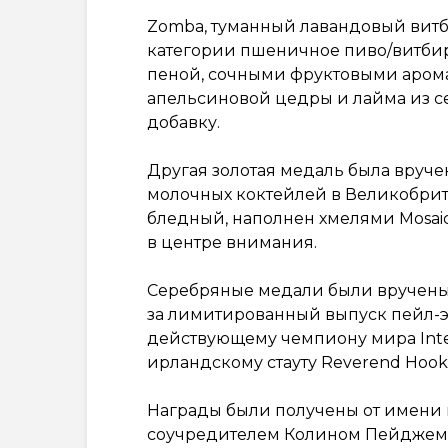
Zomba, туманный лавандовый витб
категории пшеничное пиво/витбир 
пеной, сочными фруктовыми аромата
апельсиновой цедры и лайма из с
добавку.
Другая золотая медаль была вручен
молочных коктейлей в Великобрита
бледный, наполнен хмелями Mosaic,
в центре внимания.
Серебряные медали были вручены п
за лимитированный выпуск пейл-э
действующему чемпиону мира Interna
ирландскому стауту Reverend Hook
Награды были получены от имени
соучредителем Колином Пейджем 