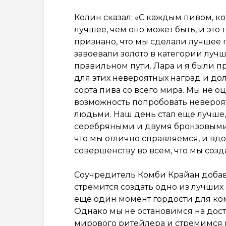
Колин сказал: «С каждым пивом, к
лучшее, чем оно может быть, и это т
признано, что мы сделали лучшее 
завоевали золото в категории лучш
правильном пути. Лара и я были п
для этих невероятных наград и д
сорта пива со всего мира. Мы не о
возможность попробовать невероя
людьми. Наш день стал еще лучше,
серебряными и двумя бронзовыми м
что мы отлично справляемся, и вд
совершенству во всем, что мы созд
Соучредитель Комби Крайан добав
стремится создать одно из лучших с
еще один момент гордости для ком
Однако мы не остановимся на дост
мирового ритейлера и стремимся 