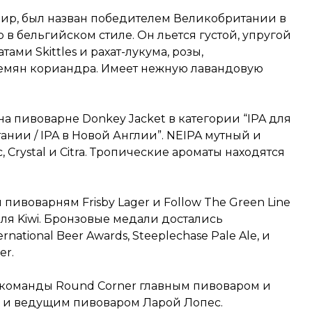
ир, был назван победителем Великобритании в
в бельгийском стиле. Он льется густой, упругой
ми Skittles и рахат-лукума, розы,
емян кориандра. Имеет нежную лавандовую
а пивоварне Donkey Jacket в категории “IPA для
нии / IPA в Новой Англии”. NEIPA мутный и
 Crystal и Citra. Тропические ароматы находятся
ивоварням Frisby Lager и Follow The Green Line
ля Kiwi. Бронзовые медали достались
tional Beer Awards, Steeplechase Pale Ale, и
er.
 команды Round Corner главным пивоваром и
и ведущим пивоваром Ларой Лопес.