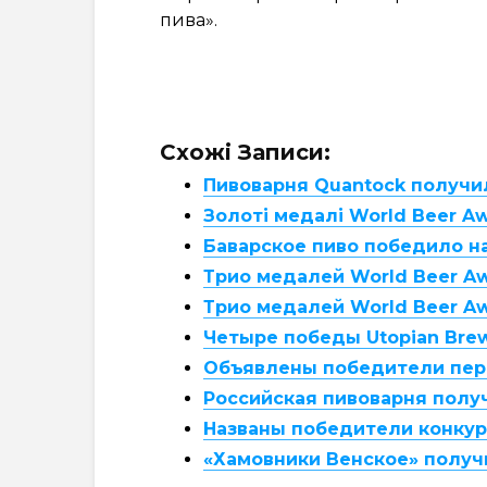
пива».
Схожі Записи:
Пивоварня Quantock получи
Золоті медалі World Beer A
Баварское пиво победило на
Трио медалей World Beer A
Трио медалей World Beer Aw
Четыре победы Utopian Brew
Объявлены победители перв
Российская пивоварня получ
Названы победители конкурс
«Хамовники Венское» получ