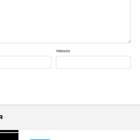
Website
я